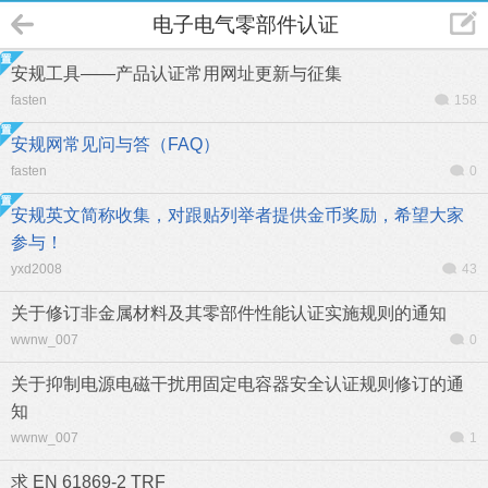
电子电气零部件认证
安规工具——产品认证常用网址更新与征集
fasten
158
安规网常见问与答（FAQ）
fasten
0
安规英文简称收集，对跟贴列举者提供金币奖励，希望大家
参与！
yxd2008
43
关于修订非金属材料及其零部件性能认证实施规则的通知
wwnw_007
0
关于抑制电源电磁干扰用固定电容器安全认证规则修订的通
知
wwnw_007
1
求 EN 61869-2 TRF