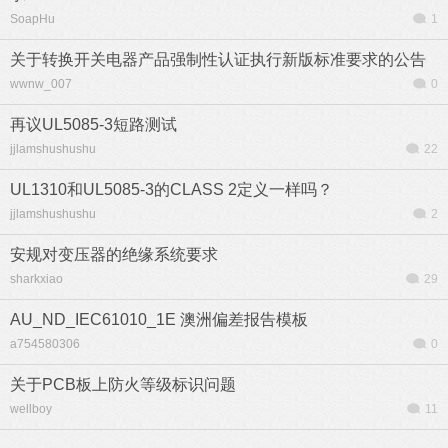
SoapHu
1
关于转换开关电器产品强制性认证执行新版标准要求的公告
wwnw_007
0
再议UL5085-3短路测试
jjlamshushushu
22
UL1310和UL5085-3的CLASS 2定义一样吗？
jjlamshushushu
2
安规对变压器的绝缘系统要求
sharkxiao
29
AU_ND_IEC61010_1E 澳洲偏差报告模板
a754580306
0
关于PCB板上防火等级标识问题
wellboy
11