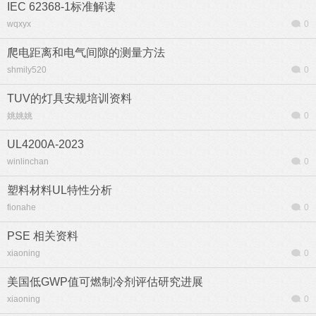
IEC 62368-1标准解读
wqxyx
0
爬电距离和电气间隙的测量方法
shmily520
0
TUV的灯具安规培训资料
姚姚姚
0
UL4200A-2023
winlinchan
0
塑料材料UL特性分析
fionahe
0
PSE 相关资料
xiaoning
0
美国低GWP值可燃制冷剂评估研究进展
xiaoning
0