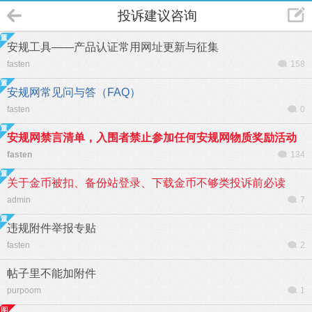
投诉建议咨询
安规工具——产品认证常用网址更新与征集
fasten
158
安规网常见问与答（FAQ）
fasten
0
安规网禁言清单，入围者禁止参加任何安规网物质奖励活动
fasten
134
关于金币被扣、备份站登录、下载金币不够类投诉前必读
admin
7
违规附件举报专贴
fasten
2
帖子里不能加附件
purpoom
1