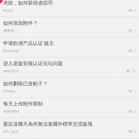
求助，如何获得虚拟币
keyou
4
如何添加附件？
潘琳华
1
申请欧洲产品认证 版主
Berryang
2
进入老版安规认证论坛问题
jerryzhou
10
如何删除已发帖子？
hokilau
1
每天上传附件限制
smlsmlhd
0
最近這幾天為何無法進國外標準交流版塊
sch_jack
6