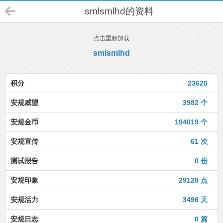
smlsmlhd的资料
点击重新加载
smlsmlhd
积分
23620
安规威望
3982 个
安规金币
194019 个
安规宣传
61 次
测试报告
0 份
安规印象
29128 点
安规活力
3496 天
安规日志
0 篇