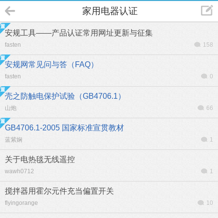
家用电器认证
安规工具——产品认证常用网址更新与征集
fasten
158
安规网常见问与答（FAQ）
fasten
0
壳之防触电保护试验（GB4706.1）
山炮
66
GB4706.1-2005 国家标准宣贯教材
蓝紫娴
1
关于电热毯无线遥控
wawh0712
1
搅拌器用霍尔元件充当偏置开关
flyingorange
10