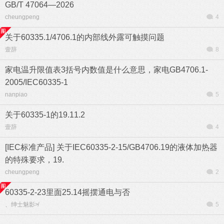
GB/T 47064—2026
cheungpeng
4
关于60335.1/4706.1的内部线外露可触摸问题
壹辞
8
家电温升限值表3括号内数值是什么意思，家电GB4706.1-
2005/IEC60335-1
nanpiao
5
关于60335-1的19.11.2
壹辞
4
[IEC标准产品] 关于IEC60335-2-15/GB4706.19的液体加热器
的特殊要求，19.
cheungpeng
2
60335-2-23里面25.14摇摆通电与否
、绅士魅影≯
5