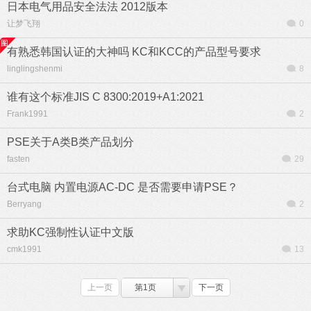
日本电气用品安全法法 2012版本
让梦飞翔
0
有熟悉韩国认证的大神吗 KC和KCC的产品型号要求
linglingshenmi
8
谁有这个标准JIS C 8300:2019+A1:2021
Frank1991
2
PSE关于A类B类产品划分
fasten
29
台式电脑 内置电源AC-DC 是否需要申请PSE？
Berryang
2
求助KC强制性认证中文版
cmk1991
13
上一页
第1页
下一页