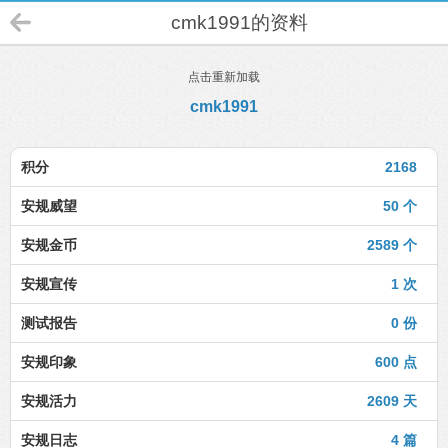
cmk1991的资料
点击重新加载
cmk1991
积分
2168
安规威望
50 个
安规金币
2589 个
安规宣传
1 次
测试报告
0 份
安规印象
600 点
安规活力
2609 天
安规日志
4 篇