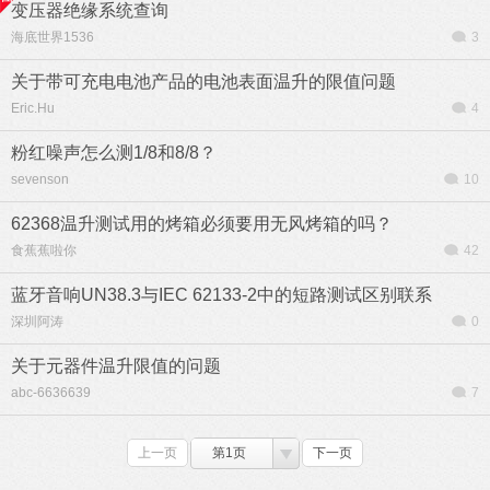
变压器绝缘系统查询
海底世界1536
3
关于带可充电电池产品的电池表面温升的限值问题
Eric.Hu
4
粉红噪声怎么测1/8和8/8？
sevenson
10
62368温升测试用的烤箱必须要用无风烤箱的吗？
食蕉蕉啦你
42
蓝牙音响UN38.3与IEC 62133-2中的短路测试区别联系
深圳阿涛
0
关于元器件温升限值的问题
abc-6636639
7
上一页
第1页
下一页