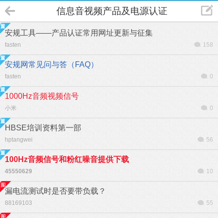
信息音视频产品及电源认证
安规工具——产品认证常用网址更新与征集
fasten
158
安规网常见问与答（FAQ）
fasten
0
1000Hz音频视频信号
小米
0
HBSE培训资料第一部
hptangwei
56
100Hz音频信号和粉红噪音提供下载
45550629
10
漏电流测试时是否要带负载？
88169103
55