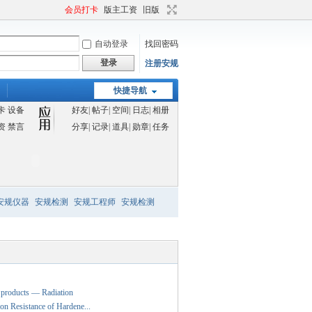
会员打卡
版主工资
旧版
自动登录
找回密码
登录
注册安规
快捷导航
卡
设备
好友
|
帖子
|
空间
|
日志
|
相册
资
禁言
分享
|
记录
|
道具
|
勋章
|
任务
安规仪器
安规检测
安规工程师
安规检测
e products — Radiation
 Resistance of Hardene...