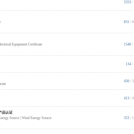
5353
/
e
831
/ 
trical Equipment Certificate
1540
/
134
/
450
/ 
icate
413
/ 
产品认证
 Energy Source | Wind Energy Source
353
/ 