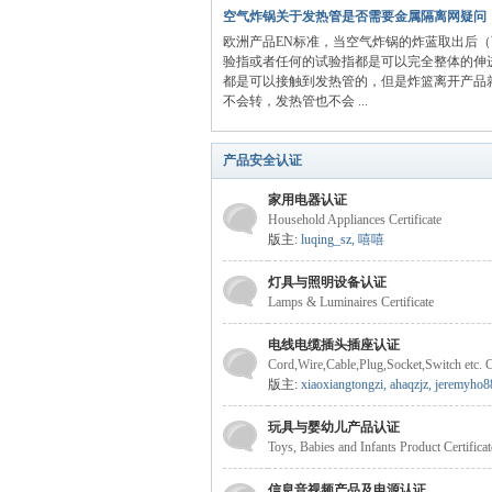
空气炸锅关于发热管是否需要金属隔离网疑问
欧洲产品EN标准，当空气炸锅的炸蓝取出后（
验指或者任何的试验指都是可以完全整体的伸
都是可以接触到发热管的，但是炸篮离开产品
不会转，发热管也不会 ...
产品安全认证
规
家用电器认证
Household Appliances Certificate
版主:
luqing_sz
,
嘻嘻
灯具与照明设备认证
Lamps & Luminaires Certificate
电线电缆插头插座认证
Cord,Wire,Cable,Plug,Socket,Switch etc. Ce
版主:
xiaoxiangtongzi
,
ahaqzjz
,
jeremyho8
网
玩具与婴幼儿产品认证
Toys, Babies and Infants Product Certificat
信息音视频产品及电源认证