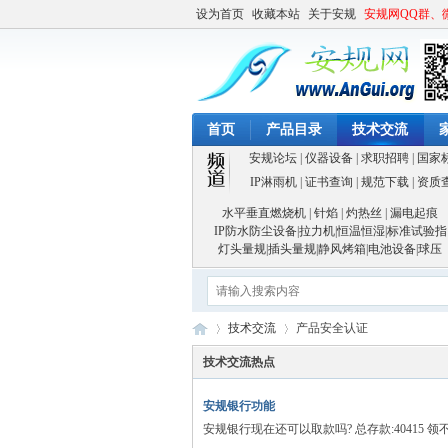
设为首页
收藏本站
关于安规
安规网QQ群、
首页
产品目录
技术交流
安规论坛
|
仪器设备
|
求职招聘
|
国家
IP淋雨机
|
证书查询
|
规范下载
|
资质
水平垂直燃烧机
|
针焰
|
灼热丝
|
漏电起痕
IP防水防尘设备
|
拉力机
|
恒温恒湿
|
标准试验指
灯头量规
|
插头量规
|
静风烤箱
|
电池设备
|
球压
技术交流
产品安全认证
技术交流热点
安规银行功能
安
»
›
安规银行现在还可以取款吗? 总存款:40415 领