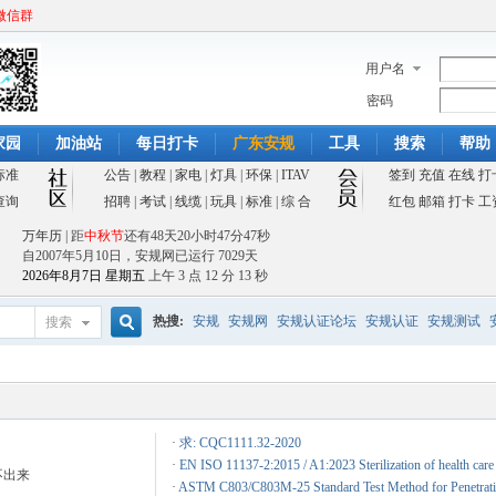
微信群
用户名
密码
家园
加油站
每日打卡
广东安规
工具
搜索
帮助
标准
公告
|
教程
|
家电
|
灯具
|
环保
|
ITAV
签到
充值
在线
打
查询
招聘
|
考试
|
线缆
|
玩具
|
标准
|
综 合
红包
邮箱
打卡
工
万年历
| 距
中秋节
还有
48天20小时47分46秒
自2007年5月10日，安规网已运行
7029天
2026年8月7日 星期五
上午 3 点 12 分 14 秒
热搜:
安规
安规网
安规认证论坛
安规认证
安规测试
搜索
搜
·
求: CQC1111.32-2020
索
·
EN ISO 11137-2:2015 / A1:2023 Sterilization of health car
不出来
·
ASTM C803/C803M-25 Standard Test Method for Penetration