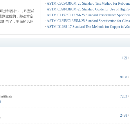
·
ASTM C805/C805M-25 Standard Test Method for Rebound
·
ASTM C898/C898M-25 Standard Guide for Use of High Soli
可拆卸部件），B 型试
·
ASTM C1157/C1157M-25 Standard Performance Specificati
进到空腔的，那么肯定
·
ASTM C1355/C1355M-25 Standard Specification for Glass 
就断电了，里面的风扇
·
ASTM D1688-17 Standard Test Methods for Copper in Wat
1万
/
9108
/
rtificate
7263
/
8
2498
/
e