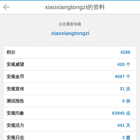
xiaoxiangtongzi的资料
点击重新加载
xiaoxiangtongzi
积分
4288
安规威望
428 个
安规金币
4587 个
安规宣传
31 次
测试报告
0 份
安规印象
63945 点
安规活力
441 天
安规日志
3 篇