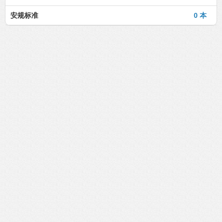
安规标准
0 本