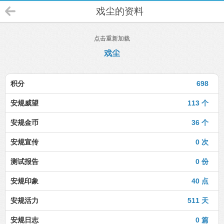
戏尘的资料
点击重新加载
戏尘
积分
698
安规威望
113 个
安规金币
36 个
安规宣传
0 次
测试报告
0 份
安规印象
40 点
安规活力
511 天
安规日志
0 篇