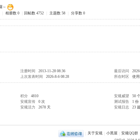
來囉～
|
相册数 0
|
回帖数 4752
|
主题数 58
|
分享数 0
注册时间
2013-11-28 08:36
最后访问
2026
上次发表时间
2026-8-6 08:28
所在时区
使用
积分
4810
安规威望
50 
安规宣传
0 次
测试报告
1 份
安规活力
2678 天
安规日志
23 
|
关于安规
|
小黑屋
|
安规QQ群
GMT+8, 2026-8-6