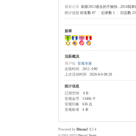
最新记录
刷新2013過去的不愉快...2014我
统计信息
好友数 87
|
记录数 1
|
日志数 23
规
勋章
活跃概况
用户组
安规专家
在线时间
2812 小时
上次活动时间
2026-8-6 08:28
统计信息
网
已用空间
0 B
安规金币
13406 个
安规印象
636 点
安规标准
4 本
Powered by
Discuz!
X3.4
© 2001-2023
Discuz! Team
.