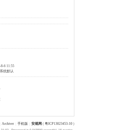
-8-6 11:55
系统默认
个
篇
|
Archiver
|
手机版
|
安规网
(
粤ICP13023453-10
)
 21:02
, Processed in 0.043590 second(s), 16 queries .