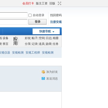
会员打卡
版主工资
旧版
自动登录
找回密码
登录
注册安规
快捷导航
线
设备
好友
|
帖子
|
空间
|
日志
|
相册
资
禁言
分享
|
记录
|
道具
|
勋章
|
任务
安规仪器
安规检测
安规工程师
安规检测
加为好友
发送消息