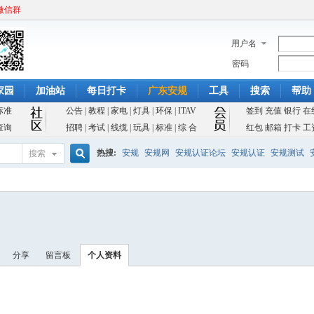
微信群
用户名
密码
家园
加油站
每日打卡
广东安规
工具
搜索
帮助
标准
公告
|
教程
|
家电
|
灯具
|
环保
|
ITAV
签到
充值
银行
在
查询
招聘
|
考试
|
线缆
|
玩具
|
标准
|
综 合
红包
邮箱
打卡
工
热搜:
安规
安规网
安规认证论坛
安规认证
安规测试
搜索
搜
索
分享
留言板
个人资料