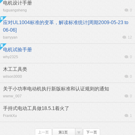
电机设计手册
fuguangsheng
0
应对UL1004标准的变革，解读标准统计[周期2009-05-23 to
06-06]
barryyan
12
电机试验手册
why2325
0
木工工具类
wilson3000
0
关于小功率电动机执行新版标准和认证规则的通知
wwnw_007
0
手持式电动工具做18.5.1着火了
FrankXu
1
上一页
第1页
下一页