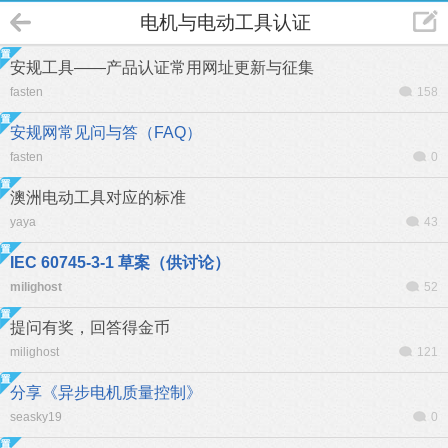
电机与电动工具认证
安规工具——产品认证常用网址更新与征集
fasten
158
安规网常见问与答（FAQ）
fasten
0
澳洲电动工具对应的标准
yaya
43
IEC 60745-3-1 草案（供讨论）
milighost
52
提问有奖，回答得金币
milighost
121
分享《异步电机质量控制》
seasky19
0