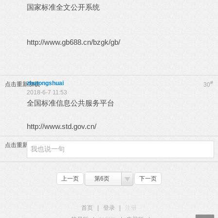
国家标准全文公开系统
4 x+ X2 G; X/ l k' _ F! q% B4 V4 c
0 ^' G2 h8 ]' g& s% d& v2 [9 n6 R
http://www.gb688.cn/bzgk/gb/
6 m5 b' D" ]. C) ^; G) R
9 ^2 O$ d) y) z: O1 a! ]% f( G
) q+ @& d4 Q6 y) g/ `# Q
zhutongshuai
#
点击重新加载
30
2018-6-7 11:53
全国标准信息公共服务平台
http://www.std.gov.cn/
点击重新加载
上一页
第6页
下一页
首页
|
登录
|
注册