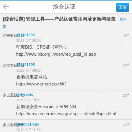
综合认证
回复
[综合话题] 安规工具——产品认证常用网址更新与征集
看全
部
372101305
#
点击重新加载
26
2018-6-7 08:24
印度BIS、CPS证书查询：
% _& {8 v) ~/ q9 ?$ d$ u7 ~+ B
http://www.bis.org.in/cert/rep_appl_lic.asp
372101305
#
点击重新加载
27
2018-6-7 09:21
香港机电署网站
https://www.emsd.gov.hk/
cherryliao
#
点击重新加载
28
2018-6-7 10:27
新加坡安全Enterprise SPRING:
https://cpsa.enterprisesg.gov.sg ... blicsite/login.html
zhutongshuai
#
点击重新加载
29
2018-6-7 11:52