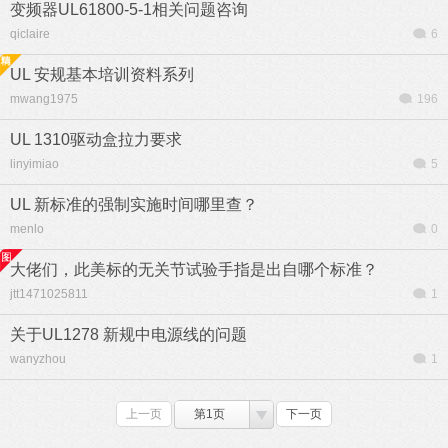
变频器UL61800-5-1相关问题咨询
qiclaire
6
UL 安规基本培训资料系列
mwang1975
196
UL 1310驱动盒拉力要求
linyimiao
5
UL 新标准的强制实施时间哪里查？
menlo
0
大佬们，此美标的无关节试验手指是出自哪个标准？
jtt1471025811
1
关于UL1278 新规中电源线的问题
wanyzhou
1
上一页
第1页
下一页