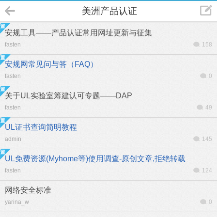
美洲产品认证
安规工具——产品认证常用网址更新与征集
fasten
158
安规网常见问与答（FAQ）
fasten
0
关于UL实验室筹建认可专题——DAP
fasten
49
UL证书查询简明教程
admin
145
UL免费资源(Myhome等)使用调查-原创文章,拒绝转载
fasten
124
网络安全标准
yarina_w
0