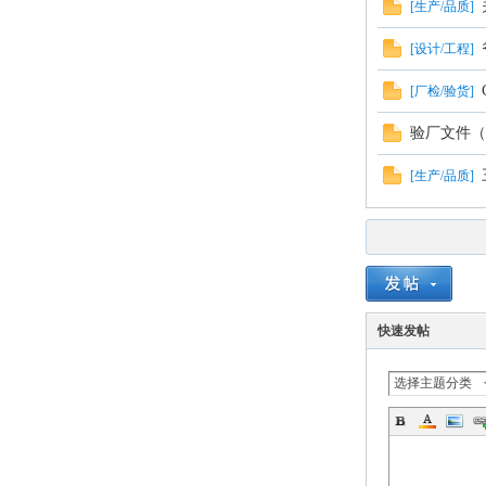
[
生产/品质
]
[
设计/工程
]
[
厂检/验货
]
验厂文件（
[
生产/品质
]
快速发帖
选择主题分类