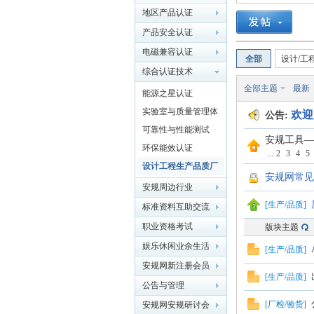
地区产品认证
产品安全认证
电磁兼容认证
全部
设计/工
综合认证技术
全部主题
最新
能源之星认证
实验室与质量管理体
欢迎
公告:
规
系认证
可靠性与性能测试
安规工具—
环保能效认证
...
2
3
4
5
设计工程生产品质厂
安规网常见
检验货支持
安规周边行业
[
生产/品质
]
标准资料互助交流
职业资格考试
版块主题
娱乐休闲业余生活
[
生产/品质
]
网
安规网新注册会员
[
生产/品质
]
激活区：发帖-审核-
公告与管理
激活
[
厂检/验货
]
安规网安规研讨会