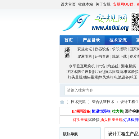
设为首页
收藏本站
关于安规
安规网QQ群、
首页
产品目录
技术交流
安规论坛
|
仪器设备
|
求职招聘
|
国家
IP淋雨机
|
证书查询
|
规范下载
|
资质
水平垂直燃烧机
|
针焰
|
灼热丝
|
漏电起痕
IP防水防尘设备
|
拉力机
|
恒温恒湿
|
标准试验指
灯头量规
|
插头量规
|
静风烤箱
|
电池设备
|
球压
技术交流
综合认证技术
设计工程生
IP淋雨设备
|
恒温恒湿箱
|
拉力机
|
医疗检
灯头量规
|
试验指
|
插头插座量规
|
灯具检测
安
»
›
›
设计工程生产品
版块导航