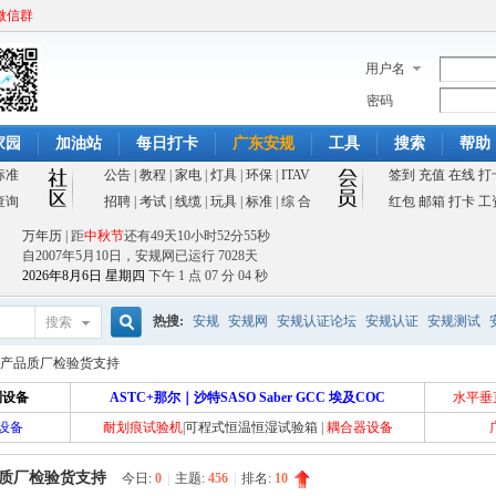
微信群
用户名
密码
家园
加油站
每日打卡
广东安规
工具
搜索
帮助
标准
公告
|
教程
|
家电
|
灯具
|
环保
|
ITAV
签到
充值
在线
打
查询
招聘
|
考试
|
线缆
|
玩具
|
标准
|
综 合
红包
邮箱
打卡
工
万年历
| 距
中秋节
还有
49天10小时52分55秒
自2007年5月10日，安规网已运行
7028天
2026年8月6日 星期四
下午 1 点 07 分 04 秒
热搜:
安规
安规网
安规认证论坛
安规认证
安规测试
搜索
搜
产品质厂检验货支持
测设备
ASTC+那尔｜沙特SASO Saber GCC 埃及COC
水平垂
设备
耐划痕试验机
|
可程式恒温恒湿试验箱
|
耦合器设备
索
质厂检验货支持
今日:
0
|
主题:
456
|
排名:
10