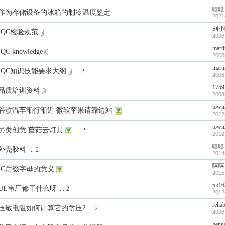
嘻嘻
作为存储设备的冰箱的制冷温度鉴定
2021
刘小
IQC检验规范
2008
mart
IQC knowledge
2008
mart
IQC知识技能要求大纲
...
2
2008
1759
品质培训资料
2008
town
谷歌汽车渐行渐近 微软苹果请靠边站
2012
town
另类创意 蘑菇云灯具
...
2
2012
嘻嘻
外壳胶料
...
2
2014
嘻嘻
IC后缀字母的意义
2015
pk16
UL审厂都干什么呀
...
2
2012
relia
压敏电阻如何计算它的耐压?
...
2
2008
hens