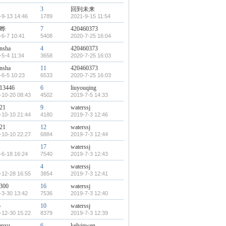
3
回到未来
-9-13 14:46
1789
2021-9-15 11:54
晔
7
420460373
-6-7 10:41
5408
2020-7-25 16:04
insha
4
420460373
-5-4 11:34
3658
2020-7-25 16:03
insha
11
420460373
-6-5 10:23
6533
2020-7-25 16:03
13446
6
liuyouqing
-10-20 08:43
4502
2019-7-5 14:33
21
9
waterssj
-10-10 21:44
4180
2019-7-3 12:46
21
12
waterssj
-10-10 22:27
6884
2019-7-3 12:44
17
waterssj
-6-18 16:24
7540
2019-7-3 12:43
4
waterssj
-12-28 16:55
3854
2019-7-3 12:41
300
16
waterssj
-3-30 13:42
7536
2019-7-3 12:40
b
10
waterssj
-12-30 15:22
8379
2019-7-3 12:39
anxu
6
kelvinwen