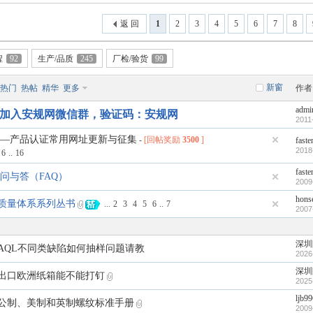
返 回
1
2
3
4
5
6
7
8
程
92
生产/品质
245
厂检/验货
99
新窗
热门
热帖
精华
更多
作者
admi
加入安规网微信群，验证码：安规网
2011
—产品认证常用网址更新与征集
-
[回帖奖励
3500
]
faste
2018
6
..
16
faste
问与答（FAQ）
2009
hons
质量体系系列丛书
...
2
3
4
5
6
..
7
2007
深圳
AQL不同类缺陷如何抽样问题请教
2026
深圳
出口欧洲纸箱能不能打钉
2025
ljb9
公制、美制和英制螺纹标准手册
2009