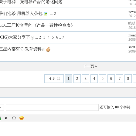
关于电源、充电器产品的老化问题
2013
town
爷们泡茶 用机器人茶包
...
2
2012
嘻嘻
CCC工厂检查里的《产品一致性检查表》
2018
mont
CIG)大家分享下
...
2
3
4
5
6
..
7
2008
scott
三星内部SPC 教育资料
2009
下一页 »
返 回
1
2
3
4
5
6
7
8
还可输入
80
个字符