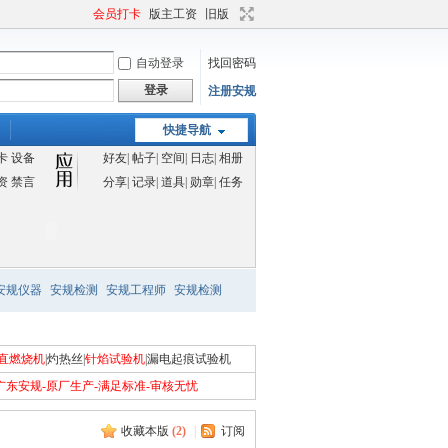
会员打卡
版主工资
旧版
自动登录
找回密码
登录
注册安规
快捷导航
卡
设备
好友
|
帖子
|
空间
|
日志
|
相册
资
禁言
分享
|
记录
|
道具
|
勋章
|
任务
安规仪器
安规检测
安规工程师
安规检测
直燃烧机
|
灼热丝
|
针焰试验机
|
漏电起痕试验机
广东安规-原厂生产-满足标准-审核无忧
收藏本版
(
2
)
|
订阅