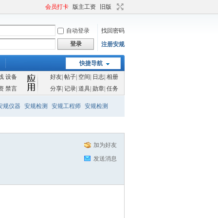
会员打卡
版主工资
旧版
自动登录
找回密码
登录
注册安规
快捷导航
线
设备
好友
|
帖子
|
空间
|
日志
|
相册
资
禁言
分享
|
记录
|
道具
|
勋章
|
任务
安规仪器
安规检测
安规工程师
安规检测
加为好友
发送消息