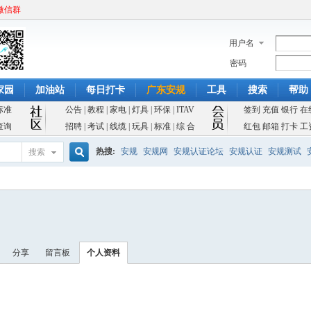
微信群
用户名
密码
家园
加油站
每日打卡
广东安规
工具
搜索
帮助
标准
公告
|
教程
|
家电
|
灯具
|
环保
|
ITAV
签到
充值
银行
在
查询
招聘
|
考试
|
线缆
|
玩具
|
标准
|
综 合
红包
邮箱
打卡
工
热搜:
安规
安规网
安规认证论坛
安规认证
安规测试
搜索
搜
索
分享
留言板
个人资料