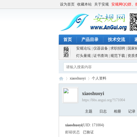
设为首页
收藏本站
关于安规
安规网QQ群、
首页
产品目录
技术交流
安规论坛
|
仪器设备
|
求职招聘
|
国家
灯头量规
|
证书查询
|
规范下载
|
资质
xiaoshuoyi
个人资料
xiaoshuoyi
https://bbs.angui.org/?171004
安
›
›
主题
日志
相册
记录
xiaoshuoyi
(UID: 171004)
邮箱状态
已验证