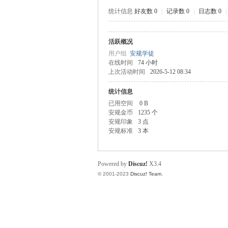
统计信息
好友数 0
|
记录数 0
|
日志数 0
|
活跃概况
规
用户组
安规学徒
在线时间
74 小时
上次活动时间
2026-5-12 08:34
统计信息
已用空间
0 B
安规金币
1235 个
安规印象
3 点
安规标准
3 本
网
Powered by
Discuz!
X3.4
© 2001-2023
Discuz! Team
.