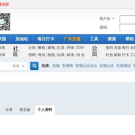
微信群
用户名
密码
家园
加油站
每日打卡
广东安规
工具
搜索
帮助
标准
公告
|
教程
|
家电
|
灯具
|
环保
|
ITAV
签到
充值
银行
在
查询
招聘
|
考试
|
线缆
|
玩具
|
标准
|
综 合
红包
邮箱
打卡
工
热搜:
安规
安规网
安规认证论坛
安规认证
安规测试
搜索
搜
索
分享
留言板
个人资料