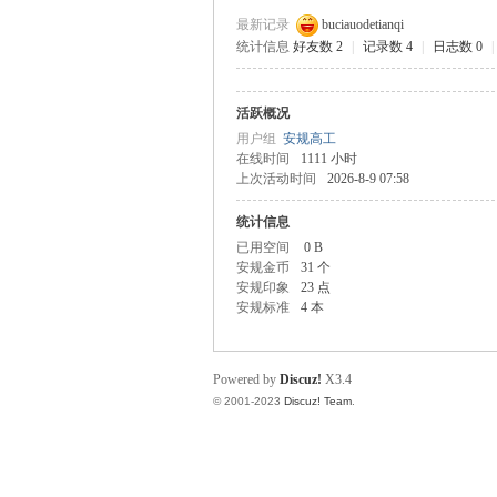
最新记录
buciauodetianqi
统计信息
好友数 2
|
记录数 4
|
日志数 0
|
规
活跃概况
用户组
安规高工
在线时间
1111 小时
上次活动时间
2026-8-9 07:58
统计信息
已用空间
0 B
安规金币
31 个
安规印象
23 点
安规标准
4 本
网
Powered by
Discuz!
X3.4
© 2001-2023
Discuz! Team
.