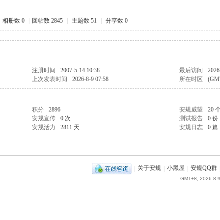
相册数 0
|
回帖数 2845
|
主题数 51
|
分享数 0
注册时间
2007-5-14 10:38
最后访问
2026
上次发表时间
2026-8-9 07:58
所在时区
(GM
积分
2896
安规威望
20 
安规宣传
0 次
测试报告
0 份
安规活力
2811 天
安规日志
0 篇
|
关于安规
|
小黑屋
|
安规QQ群
GMT+8, 2026-8-9