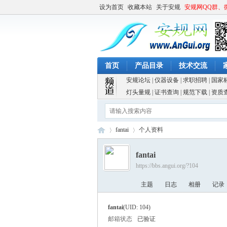
设为首页
收藏本站
关于安规
安规网QQ群、
首页
产品目录
技术交流
安规论坛
|
仪器设备
|
求职招聘
|
国家
灯头量规
|
证书查询
|
规范下载
|
资质
fantai
个人资料
fantai
https://bbs.angui.org/?104
安
›
›
主题
日志
相册
记录
fantai
(UID: 104)
邮箱状态
已验证