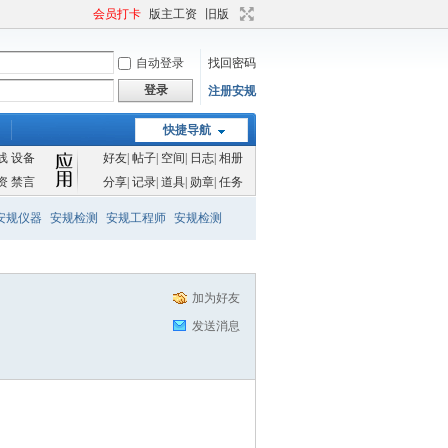
会员打卡
版主工资
旧版
自动登录
找回密码
登录
注册安规
快捷导航
线
设备
好友
|
帖子
|
空间
|
日志
|
相册
资
禁言
分享
|
记录
|
道具
|
勋章
|
任务
安规仪器
安规检测
安规工程师
安规检测
加为好友
发送消息