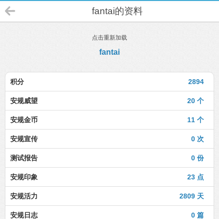
fantai的资料
点击重新加载
fantai
积分
2894
安规威望
20 个
安规金币
11 个
安规宣传
0 次
测试报告
0 份
安规印象
23 点
安规活力
2809 天
安规日志
0 篇