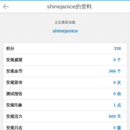
shinejanice的资料
点击重新加载
shinejanice
积分
338
安规威望
0 个
安规金币
366 个
安规宣传
0 次
测试报告
0 份
安规印象
1 点
安规活力
600 天
安规日志
0 篇