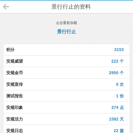
景行行止的资料
点击重新加载
景行行止
积分
3153
安规威望
222 个
安规金币
2950 个
安规宣传
0 次
测试报告
1 份
安规印象
374 点
安规活力
1582 天
安规日志
22 篇