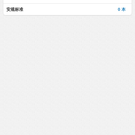
安规标准
0 本