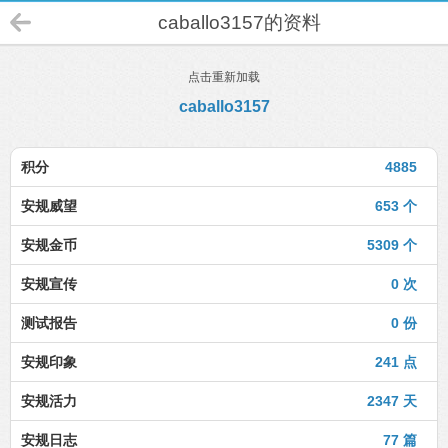
caballo3157的资料
点击重新加载
caballo3157
积分
4885
安规威望
653 个
安规金币
5309 个
安规宣传
0 次
测试报告
0 份
安规印象
241 点
安规活力
2347 天
安规日志
77 篇