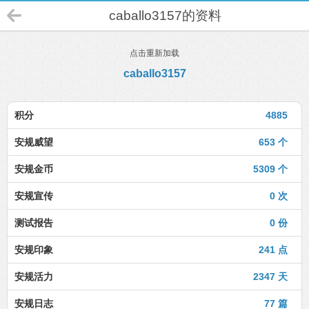
caballo3157的资料
点击重新加载
caballo3157
积分
4885
安规威望
653 个
安规金币
5309 个
安规宣传
0 次
测试报告
0 份
安规印象
241 点
安规活力
2347 天
安规日志
77 篇