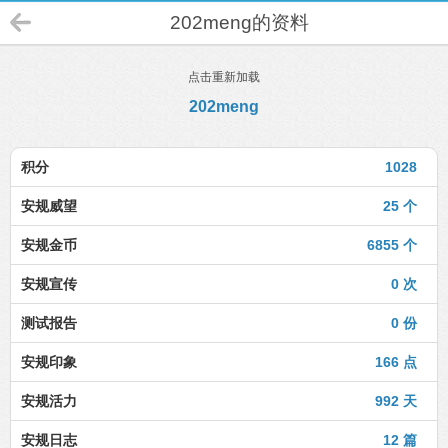
202meng的资料
点击重新加载
202meng
积分
1028
安规威望
25 个
安规金币
6855 个
安规宣传
0 次
测试报告
0 份
安规印象
166 点
安规活力
992 天
安规日志
12 篇