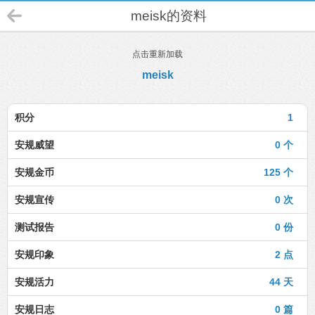
meisk的资料
点击重新加载
meisk
积分
1
安规威望
0 个
安规金币
125 个
安规宣传
0 次
测试报告
0 份
安规印象
2 点
安规活力
44 天
安规日志
0 篇