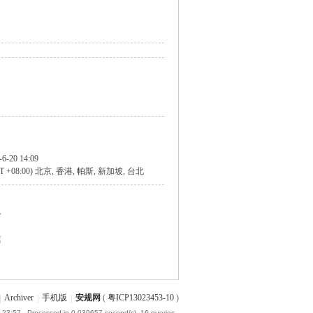
-6-20 14:09
T +08:00) 北京, 香港, 帕斯, 新加坡, 台北
个
篇
|
Archiver
|
手机版
|
安规网
(
粤ICP13023453-10
)
 23:57
, Processed in 0.039657 second(s), 16 queries .