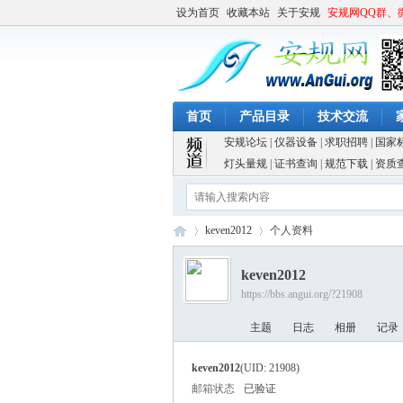
设为首页
收藏本站
关于安规
安规网QQ群、
首页
产品目录
技术交流
安规论坛
|
仪器设备
|
求职招聘
|
国家
灯头量规
|
证书查询
|
规范下载
|
资质
keven2012
个人资料
keven2012
https://bbs.angui.org/?21908
安
›
›
主题
日志
相册
记录
keven2012
(UID: 21908)
邮箱状态
已验证