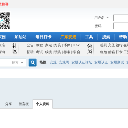
微信群
用户名
密码
家园
加油站
每日打卡
广东安规
工具
搜索
帮助
标准
公告
|
教程
|
家电
|
灯具
|
环保
|
ITAV
签到
充值
银行
在
查询
招聘
|
考试
|
线缆
|
玩具
|
标准
|
综 合
红包
邮箱
打卡
工
热搜:
安规
安规网
安规认证论坛
安规认证
安规测试
搜索
搜
索
分享
留言板
个人资料