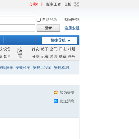
会员打卡
版主工资
旧版
自动登录
找回密码
登录
注册安规
快捷导航
线
设备
好友
|
帖子
|
空间
|
日志
|
相册
资
禁言
分享
|
记录
|
道具
|
勋章
|
任务
安规仪器
安规检测
安规工程师
安规检测
加为好友
发送消息