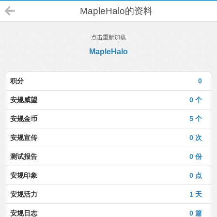
MapleHalo的资料
点击重新加载
MapleHalo
积分
0
安规威望
0 个
安规金币
5 个
安规宣传
0 次
测试报告
0 份
安规印象
0 点
安规活力
1 天
安规日志
0 篇