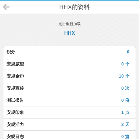
HHX的资料
点击重新加载
HHX
积分
0
安规威望
0 个
安规金币
10 个
安规宣传
0 次
测试报告
0 份
安规印象
1 点
安规活力
2 天
安规日志
0 篇