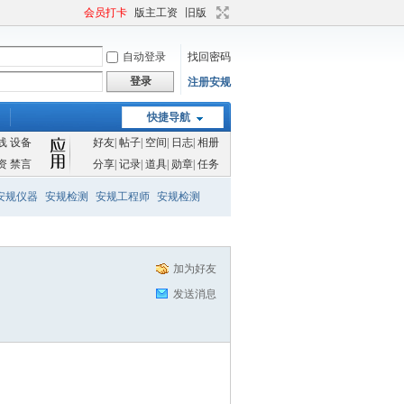
会员打卡
版主工资
旧版
自动登录
找回密码
登录
注册安规
快捷导航
线
设备
好友
|
帖子
|
空间
|
日志
|
相册
资
禁言
分享
|
记录
|
道具
|
勋章
|
任务
安规仪器
安规检测
安规工程师
安规检测
加为好友
发送消息