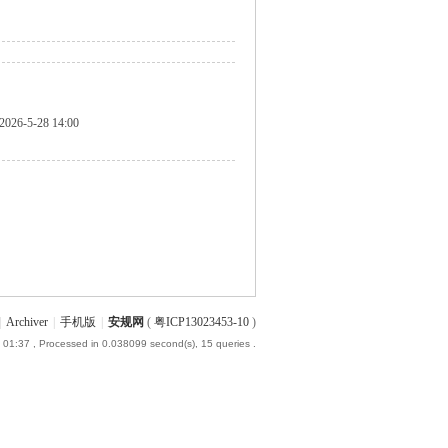
2026-5-28 14:00
|
Archiver
|
手机版
|
安规网
(
粤ICP13023453-10
)
 01:37
, Processed in 0.038099 second(s), 15 queries .