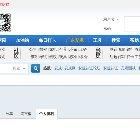
微信群
用户名
密码
家园
加油站
每日打卡
广东安规
工具
搜索
帮助
标准
公告
|
教程
|
家电
|
灯具
|
环保
|
ITAV
签到
充值
银行
在
查询
招聘
|
考试
|
线缆
|
玩具
|
标准
|
综 合
红包
邮箱
打卡
工
热搜:
安规
安规网
安规认证论坛
安规认证
安规测试
搜索
搜
索
分享
留言板
个人资料