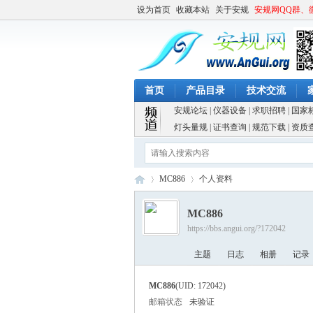
设为首页
收藏本站
关于安规
安规网QQ群、
首页
产品目录
技术交流
安规论坛
|
仪器设备
|
求职招聘
|
国家
灯头量规
|
证书查询
|
规范下载
|
资质
MC886
个人资料
MC886
https://bbs.angui.org/?172042
安
›
›
主题
日志
相册
记录
MC886
(UID: 172042)
邮箱状态
未验证