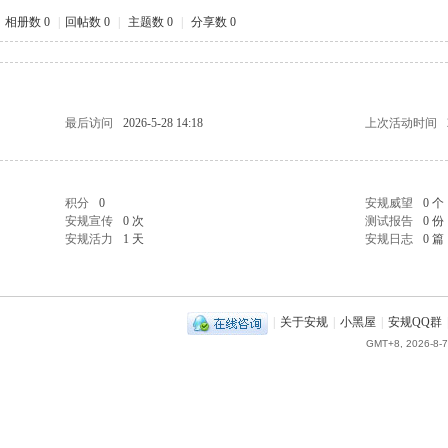
相册数 0
|
回帖数 0
|
主题数 0
|
分享数 0
最后访问
2026-5-28 14:18
上次活动时间
积分
0
安规威望
0 个
安规宣传
0 次
测试报告
0 份
安规活力
1 天
安规日志
0 篇
|
关于安规
|
小黑屋
|
安规QQ群
GMT+8, 2026-8-7