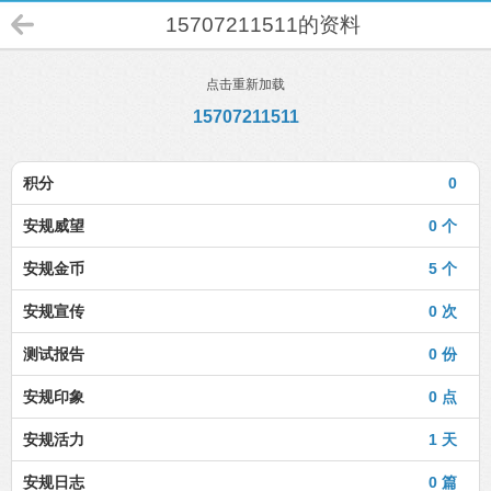
15707211511的资料
点击重新加载
15707211511
积分
0
安规威望
0 个
安规金币
5 个
安规宣传
0 次
测试报告
0 份
安规印象
0 点
安规活力
1 天
安规日志
0 篇