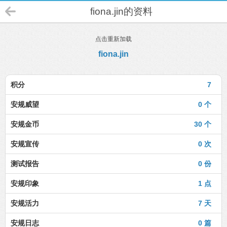
fiona.jin的资料
点击重新加载
fiona.jin
积分
7
安规威望
0 个
安规金币
30 个
安规宣传
0 次
测试报告
0 份
安规印象
1 点
安规活力
7 天
安规日志
0 篇