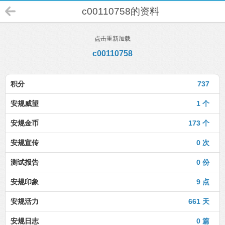
c00110758的资料
点击重新加载
c00110758
积分
737
安规威望
1 个
安规金币
173 个
安规宣传
0 次
测试报告
0 份
安规印象
9 点
安规活力
661 天
安规日志
0 篇