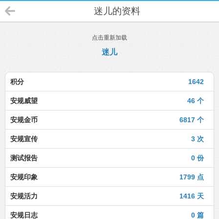
迷儿的资料
点击重新加载
迷儿
积分
1642
安规威望
46 个
安规金币
6817 个
安规宣传
3 次
测试报告
0 份
安规印象
1799 点
安规活力
1416 天
安规日志
0 篇