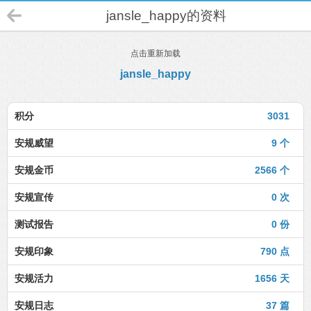
jansle_happy的资料
点击重新加载
jansle_happy
积分
3031
安规威望
9 个
安规金币
2566 个
安规宣传
0 次
测试报告
0 份
安规印象
790 点
安规活力
1656 天
安规日志
37 篇