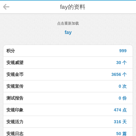
fay的资料
点击重新加载
fay
积分
999
安规威望
30 个
安规金币
3656 个
安规宣传
0 次
测试报告
0 份
安规印象
474 点
安规活力
316 天
安规日志
50 篇