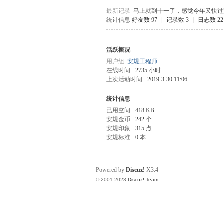
最新记录
马上就到十一了，感觉今年又快过
统计信息
好友数 97
|
记录数 3
|
日志数 22
规
活跃概况
用户组
安规工程师
在线时间
2735 小时
上次活动时间
2019-3-30 11:06
统计信息
已用空间
418 KB
安规金币
242 个
安规印象
315 点
安规标准
0 本
网
Powered by
Discuz!
X3.4
© 2001-2023
Discuz! Team
.