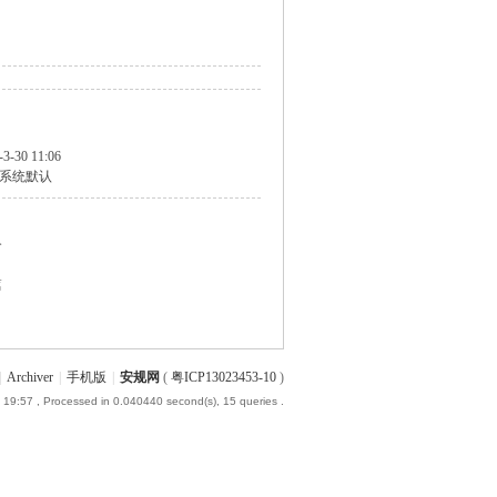
-3-30 11:06
系统默认
个
篇
|
Archiver
|
手机版
|
安规网
(
粤ICP13023453-10
)
 19:57
, Processed in 0.040440 second(s), 15 queries .