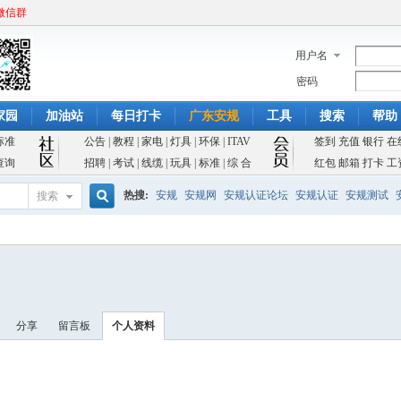
微信群
用户名
密码
家园
加油站
每日打卡
广东安规
工具
搜索
帮助
标准
公告
|
教程
|
家电
|
灯具
|
环保
|
ITAV
签到
充值
银行
在
查询
招聘
|
考试
|
线缆
|
玩具
|
标准
|
综 合
红包
邮箱
打卡
工
热搜:
安规
安规网
安规认证论坛
安规认证
安规测试
搜索
搜
索
分享
留言板
个人资料