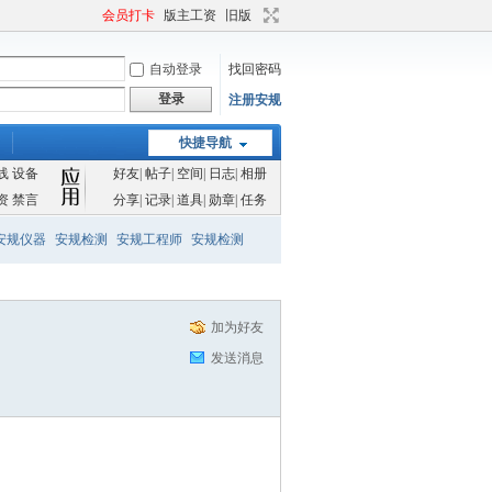
会员打卡
版主工资
旧版
自动登录
找回密码
登录
注册安规
快捷导航
线
设备
好友
|
帖子
|
空间
|
日志
|
相册
资
禁言
分享
|
记录
|
道具
|
勋章
|
任务
安规仪器
安规检测
安规工程师
安规检测
加为好友
发送消息