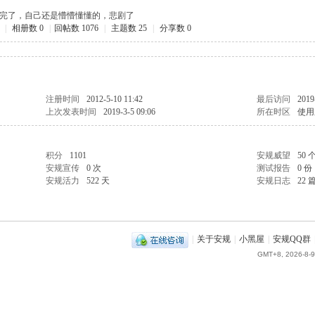
完了，自己还是懵懵懂懂的，悲剧了
|
相册数 0
|
回帖数 1076
|
主题数 25
|
分享数 0
注册时间
2012-5-10 11:42
最后访问
2019
上次发表时间
2019-3-5 09:06
所在时区
使用
积分
1101
安规威望
50 
安规宣传
0 次
测试报告
0 份
安规活力
522 天
安规日志
22 
|
关于安规
|
小黑屋
|
安规QQ群
GMT+8, 2026-8-9