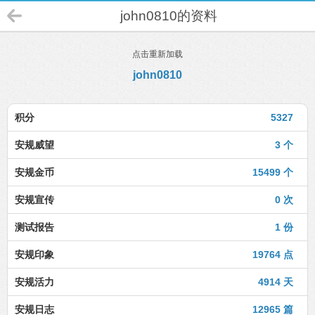
john0810的资料
点击重新加载
john0810
积分
5327
安规威望
3 个
安规金币
15499 个
安规宣传
0 次
测试报告
1 份
安规印象
19764 点
安规活力
4914 天
安规日志
12965 篇