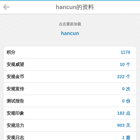
hancun的资料
点击重新加载
hancun
积分
1170
安规威望
10 个
安规金币
222 个
安规宣传
0 次
测试报告
0 份
安规印象
182 点
安规活力
903 天
安规日志
1 篇