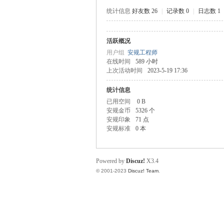
统计信息
好友数 26
|
记录数 0
|
日志数 1
活跃概况
规
用户组
安规工程师
在线时间
589 小时
上次活动时间
2023-5-19 17:36
统计信息
已用空间
0 B
安规金币
5326 个
安规印象
71 点
安规标准
0 本
网
Powered by
Discuz!
X3.4
© 2001-2023
Discuz! Team
.