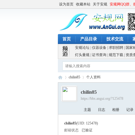
设为首页
收藏本站
关于安规
安规网QQ群、
首页
产品目录
技术交流
安规论坛
|
仪器设备
|
求职招聘
|
国家
灯头量规
|
证书查询
|
规范下载
|
资质
chilin85
个人资料
chilin85
https://bbs.angui.org/?125478
安
›
›
主题
日志
相册
记录
chilin85
(UID: 125478)
邮箱状态
已验证