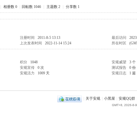
|
相册数 0
|
回帖数 1046
|
主题数 2
|
分享数 1
注册时间
2011-8-5 13:13
最后访问
2023
上次发表时间
2022-11-14 15:24
所在时区
(GM
积分
1048
安规威望
3 个
安规宣传
0 次
测试报告
0 份
安规活力
1009 天
安规日志
1 篇
|
关于安规
|
小黑屋
|
安规QQ群
GMT+8, 2026-8-9