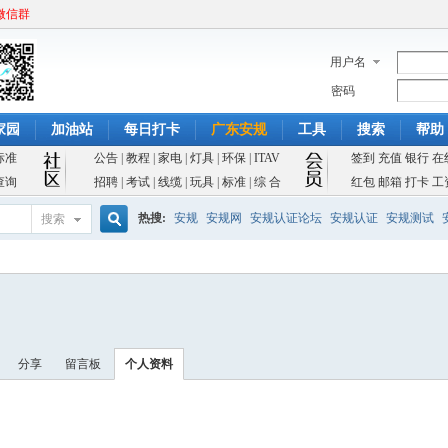
微信群
用户名
密码
家园
加油站
每日打卡
广东安规
工具
搜索
帮助
标准
公告
|
教程
|
家电
|
灯具
|
环保
|
ITAV
签到
充值
银行
在
查询
招聘
|
考试
|
线缆
|
玩具
|
标准
|
综 合
红包
邮箱
打卡
工
热搜:
安规
安规网
安规认证论坛
安规认证
安规测试
搜索
搜
索
分享
留言板
个人资料