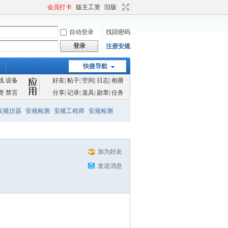
会员打卡
版主工资
旧版
自动登录
找回密码
登录
注册安规
快捷导航
线
设备
好友
|
帖子
|
空间
|
日志
|
相册
资
禁言
分享
|
记录
|
道具
|
勋章
|
任务
安规仪器
安规检测
安规工程师
安规检测
加为好友
发送消息