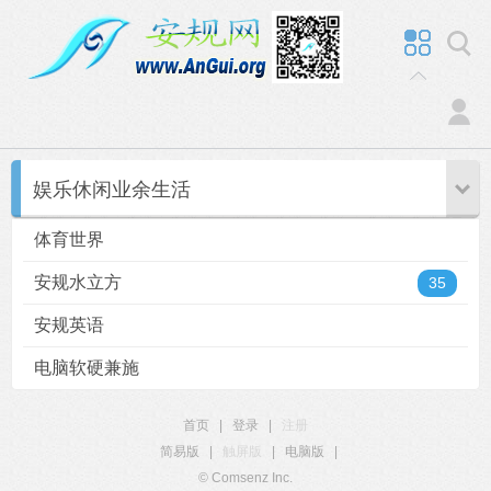
娱乐休闲业余生活
体育世界
安规水立方
35
安规英语
电脑软硬兼施
首页
|
登录
|
注册
简易版
|
触屏版
|
电脑版
|
© Comsenz Inc.