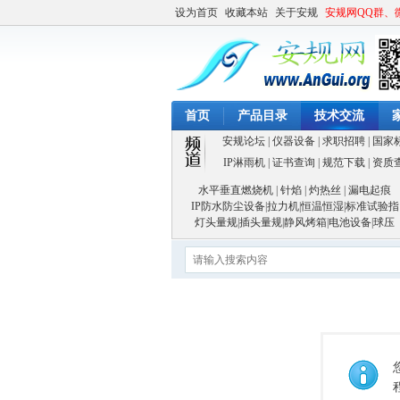
设为首页
收藏本站
关于安规
安规网QQ群、
首页
产品目录
技术交流
安规论坛
|
仪器设备
|
求职招聘
|
国家
IP淋雨机
|
证书查询
|
规范下载
|
资质
水平垂直燃烧机
|
针焰
|
灼热丝
|
漏电起痕
IP防水防尘设备
|
拉力机
|
恒温恒湿
|
标准试验指
灯头量规
|
插头量规
|
静风烤箱
|
电池设备
|
球压