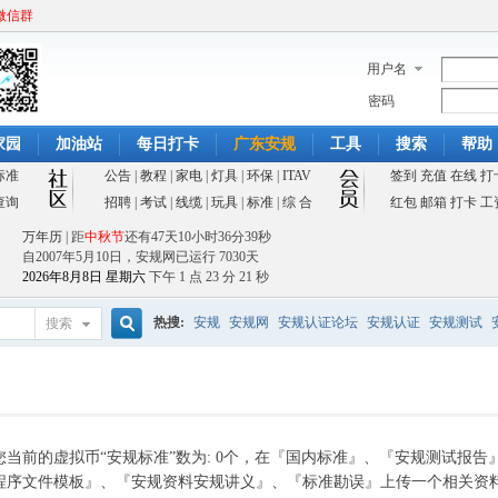
微信群
用户名
密码
家园
加油站
每日打卡
广东安规
工具
搜索
帮助
标准
公告
|
教程
|
家电
|
灯具
|
环保
|
ITAV
签到
充值
在线
打
查询
招聘
|
考试
|
线缆
|
玩具
|
标准
|
综 合
红包
邮箱
打卡
工
万年历
| 距
中秋节
还有
47天10小时36分39秒
自2007年5月10日，安规网已运行
7030天
2026年8月8日 星期六
下午 1 点 23 分 21 秒
热搜:
安规
安规网
安规认证论坛
安规认证
安规测试
搜索
搜
索
您当前的虚拟币“安规标准”数为: 0个，在『国内标准』、『安规测试报告』
程序文件模板』、『安规资料安规讲义』、『标准勘误』上传一个相关资