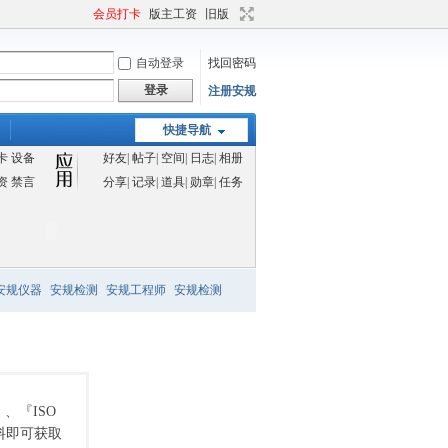
会员打卡
版主工资
旧版
自动登录
找回密码
登录
注册安规
快捷导航
卡
设备
好友
|
帖子
|
空间
|
日志
|
相册
资
禁言
分享
|
记录
|
道具
|
勋章
|
任务
安规仪器
安规检测
安规工程师
安规检测
、『ISO
料即可获取