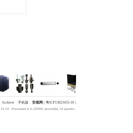
|
Archiver
|
手机版
|
安规网
(
粤ICP13023453-10
)
 21:23
, Processed in 0.120561 second(s), 10 queries .