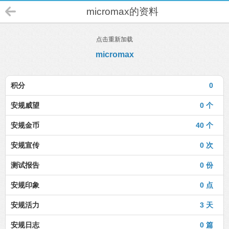
micromax的资料
点击重新加载
micromax
积分
0
安规威望
0 个
安规金币
40 个
安规宣传
0 次
测试报告
0 份
安规印象
0 点
安规活力
3 天
安规日志
0 篇