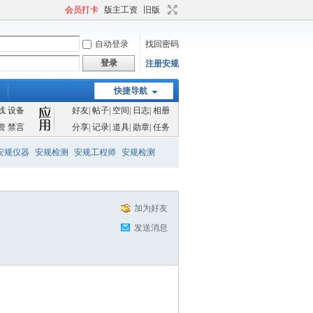
会员打卡
版主工资
旧版
自动登录
找回密码
登录
注册安规
快捷导航
线
设备
好友
|
帖子
|
空间
|
日志
|
相册
资
禁言
分享
|
记录
|
道具
|
勋章
|
任务
安规仪器
安规检测
安规工程师
安规检测
加为好友
发送消息