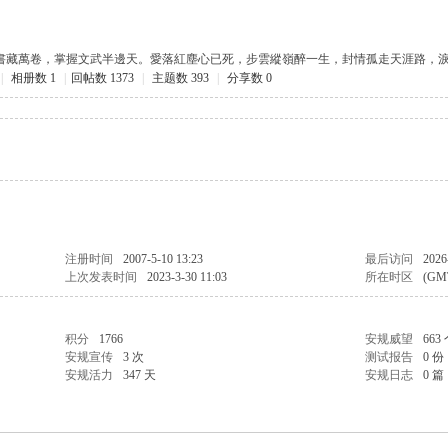
書藏萬卷，掌握文武半邊天。愛落紅塵心已死，步雲縱嶺醉一生，封情孤走天涯路，
|
相册数 1
|
回帖数 1373
|
主题数 393
|
分享数 0
注册时间
2007-5-10 13:23
最后访问
2026
上次发表时间
2023-3-30 11:03
所在时区
(GM
积分
1766
安规威望
663
安规宣传
3 次
测试报告
0 份
安规活力
347 天
安规日志
0 篇