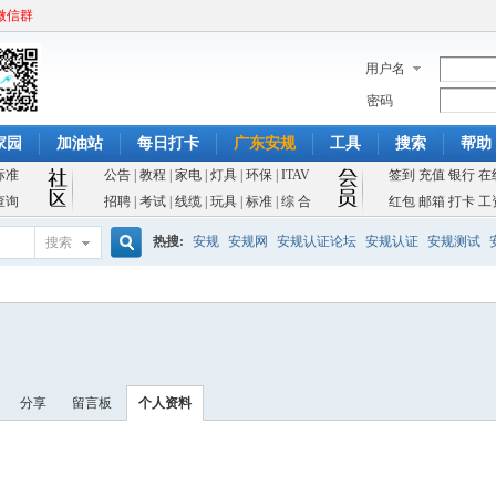
微信群
用户名
密码
家园
加油站
每日打卡
广东安规
工具
搜索
帮助
标准
公告
|
教程
|
家电
|
灯具
|
环保
|
ITAV
签到
充值
银行
在
查询
招聘
|
考试
|
线缆
|
玩具
|
标准
|
综 合
红包
邮箱
打卡
工
热搜:
安规
安规网
安规认证论坛
安规认证
安规测试
搜索
搜
索
分享
留言板
个人资料