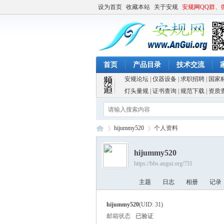
设为首页
收藏本站
关于安规
安规网QQ群、
首页
产品目录
技术交流
安规论坛
|
仪器设备
|
求职招聘
|
国家
灯头量规
|
证书查询
|
规范下载
|
资质
hijummy520
个人资料
hijummy520
https://bbs.angui.org/?31
安
›
›
主题
日志
相册
记录
hijummy520
(UID: 31)
邮箱状态
已验证