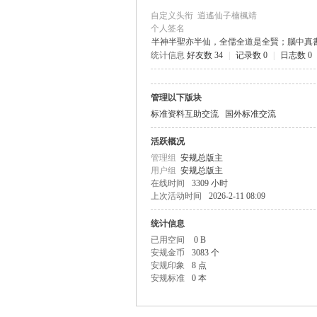
自定义头衔
逍遙仙子楠楓靖
个人签名
半神半聖亦半仙，全儒全道是全賢；腦中真
统计信息
好友数 34
|
记录数 0
|
日志数 0
规
管理以下版块
标准资料互助交流
国外标准交流
活跃概况
管理组
安规总版主
用户组
安规总版主
在线时间
3309 小时
上次活动时间
2026-2-11 08:09
网
统计信息
已用空间
0 B
安规金币
3083 个
安规印象
8 点
安规标准
0 本