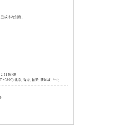
淚已成冰為劍癡。
-2-11 08:09
T +08:00) 北京, 香港, 帕斯, 新加坡, 台北
 个