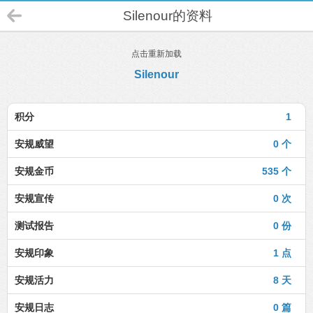
Silenour的资料
点击重新加载
Silenour
积分
1
安规威望
0 个
安规金币
535 个
安规宣传
0 次
测试报告
0 份
安规印象
1 点
安规活力
8 天
安规日志
0 篇