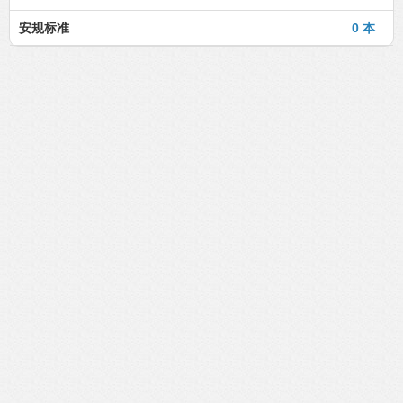
安规标准
0 本