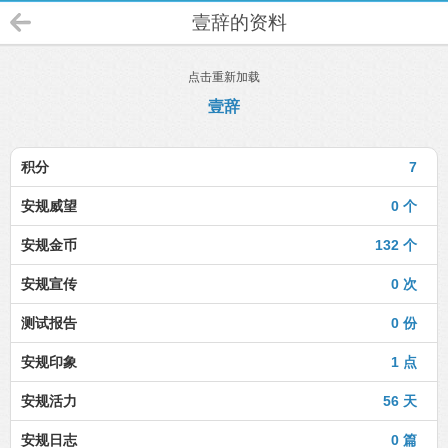
壹辞的资料
点击重新加载
壹辞
积分
7
安规威望
0 个
安规金币
132 个
安规宣传
0 次
测试报告
0 份
安规印象
1 点
安规活力
56 天
安规日志
0 篇