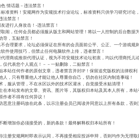
治色 情话题－违法禁言！
售标准资料！安规网作为安规技术行业论坛，标准资料只供学习研究讨论
违法禁言！
网友进行人身攻击！-违法禁言！
理取闹，任何会员都必须服从版主和网站管理！将以一人控制的后台数据
劝导，五贴禁言！
出不合理要求，论坛必须保证在所有的会员面前公平、公正、一个游戏规
论软件使用技巧，但禁止任何电脑软件上传，违者禁言！
崇代理商或推崇代理认证，视为不符安规技术论坛初衷，均以代理商托儿
，仅代表您个人观点！－－一贴删除，二贴禁言！
转贴本站任何作者的原创文章，违者禁言并封IP！保留追究版权的法律权利
重他人，只有尊重他人才能让他人尊重你自己，切勿在社区内制造事端！
技术，服从管理，不在水区以外的技术区灌水，自觉接受水贴清理！
人士在本站发布的文章、资讯、图片等，其版权归本站及其本人所有，本
原作者不得有任何异议！
将防恶意注册码放在此条，以示注册会员已阅读并同意以上所有条款，否则
不断增加你必须接受的，新的条款！最终解释权归本站所有！
你注册安规网时即表示认同，不再接受相应投诉申辩，否则均作为无理取