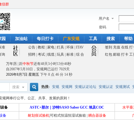
微信群
用户名
密码
家园
加油站
每日打卡
广东安规
工具
搜索
帮助
标准
公告
|
教程
|
家电
|
灯具
|
环保
|
ITAV
签到
充值
在线
打
查询
招聘
|
考试
|
线缆
|
玩具
|
标准
|
综 合
红包
邮箱
打卡
工
万年历
| 距
中秋节
还有
48天3小时13分46秒
自2007年5月10日，安规网已运行
7029天
2026年8月7日 星期五
下午 8 点 46 分 14 秒
热搜:
安规
安规网
安规认证论坛
安规认证
安规测试
搜索
搜
安规网奉行公平、公正、共享、发展的原则！
测设备
ASTC+那尔｜沙特SASO Saber GCC 埃及COC
水平垂
设备
耐划痕试验机
|
可程式恒温恒湿试验箱
|
耦合器设备
索