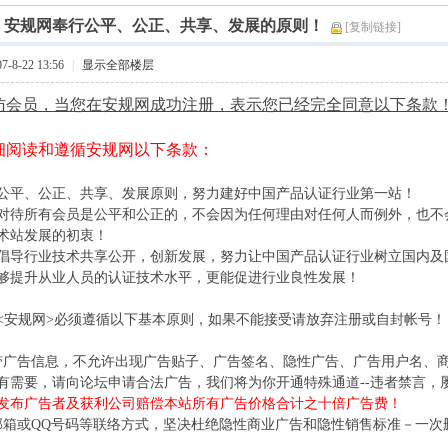
]
安规网奉行公平、公正、共享、发展的原则！
[复制链接]
-8-22 13:56
|
显示全部楼层
访会员，当您在安规网成功注册，表示您已经完全同意以下条款
细阅读和遵循安规网以下条款：
公平、公正、共享、发展原则，努力建好中国产品认证行业第一站！
对待所有会员是公平和公正的，不会因为任何理由对任何人而例外，也不
术站发展的初衷！
倡导行业技术共享公开，创新发展，努力让中国产品认证行业树立国内及
够提升从业人员的认证技术水平，更能促进行业良性发展！
<安规网>必须遵循以下基本原则，如果不能接受请放弃注册或自封帐号！
带广告信息，不允许出现广告贴子、广告签名、隐性广告、广告用户名、
有需要，请向论坛申请合法广告，我们将为你开通特殊通道--违者禁言，屡
发布广告者及获利公司赔偿本站所有广告价格合计之十倍广告费！
邮箱或QQ号码等联络方式，坚决杜绝隐性商业广告和隐性销售标准－一次