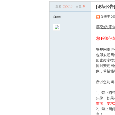
[论坛公告
查看:
225616
|
回复:
0
fasten
发表于 2007
尊敬的来
您必须仔
规
安规网奉行
也即安规网
因素改变技
同时安规网
象，希望能
所以您访问
1、禁止附
网
头像！如果
重者，要求
2、禁止留
言！