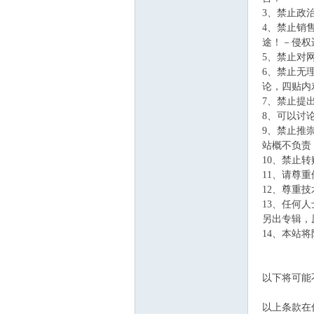
3、禁止政
4、禁止销
途！－侵权
5、禁止对
6、禁止无
论，四贴内
7、禁止提
8、可以讨
9、禁止推
站概不负责
10、禁止
11、请尊
12、尊重
13、任何
另出专辑，
14、本站
以下将可能
以上条款在