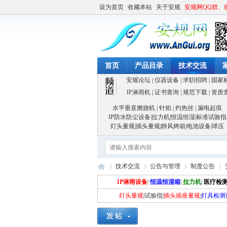
设为首页
收藏本站
关于安规
安规网QQ群、
首页
产品目录
技术交流
安规论坛
|
仪器设备
|
求职招聘
|
国家
IP淋雨机
|
证书查询
|
规范下载
|
资质
水平垂直燃烧机
|
针焰
|
灼热丝
|
漏电起痕
IP防水防尘设备
|
拉力机
|
恒温恒湿
|
标准试验指
灯头量规
|
插头量规
|
静风烤箱
|
电池设备
|
球压
技术交流
公告与管理
制度公告
IP淋雨设备
|
恒温恒湿箱
|
拉力机
|
医疗检
灯头量规
|
试验指
|
插头插座量规
|
灯具检测
安
»
›
›
›