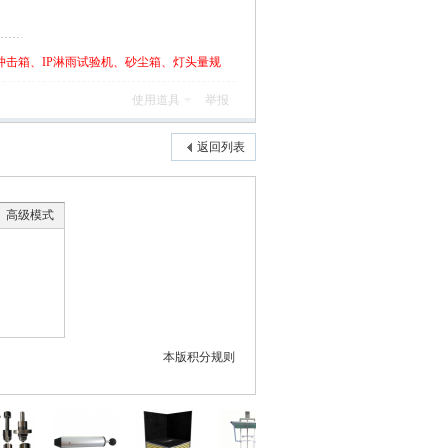
GB1002插头量规
击箱、IP淋雨试验机、砂尘箱、灯头量规
使用道具
举报
IPX1-X7淋雨现货
返回列表
高级模式
IEC61347/UL935镇
流器热试验箱
本版积分规则
灯具防风罩