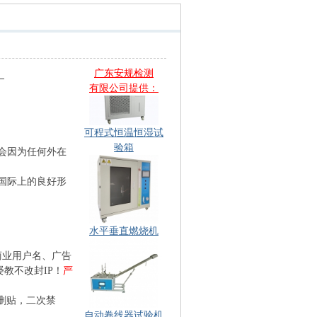
各种试验指现货
！
广东安规检测
有限公司提供：
可程式恒温恒湿试
验箱
会因为任何外在
国际上的良好形
水平垂直燃烧机
商业用户名、广告
教不改封IP！
严
删贴，二次禁
自动卷线器试验机