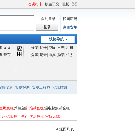
会员打卡
版主工资
旧版
自动登录
找回密码
登录
注册安规
小型摆管淋雨试验
机
快捷导航
卡
设备
好友
|
帖子
|
空间
|
日志
|
相册
资
禁言
分享
|
记录
|
道具
|
勋章
|
任务
IPX5X6X7喷水试验
机
安规仪器
安规检测
安规工程师
安规检测
直燃烧机
|
灼热丝
|
针焰试验机
|
漏电起痕试验机
1000L恒温恒湿箱
广东安规-原厂生产-满足标准-审核无忧
返回列表