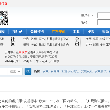
微信群
用户名
密码
家园
加油站
每日打卡
广东安规
工具
搜索
帮助
标准
公告
|
教程
|
家电
|
灯具
|
环保
|
ITAV
签到
充值
在线
打
查询
招聘
|
考试
|
线缆
|
玩具
|
标准
|
综 合
红包
邮箱
打卡
工
万年历
| 距
中秋节
还有
48天6小时16分51秒
自2007年5月10日，安规网已运行
7029天
2026年8月7日 星期五
下午 5 点 43 分 08 秒
热搜:
安规
安规网
安规认证论坛
安规认证
安规测试
搜索
搜
索
您当前的虚拟币“安规标准”数为: 0个，在『国内标准』、『安规测试报告』
程序文件模板』、『安规资料安规讲义』、『标准勘误』上传一个相关资