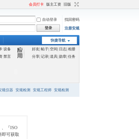
会员打卡
版主工资
旧版
自动登录
找回密码
登录
注册安规
快捷导航
卡
设备
好友
|
帖子
|
空间
|
日志
|
相册
资
禁言
分享
|
记录
|
道具
|
勋章
|
任务
安规仪器
安规检测
安规工程师
安规检测
、『ISO
料即可获取