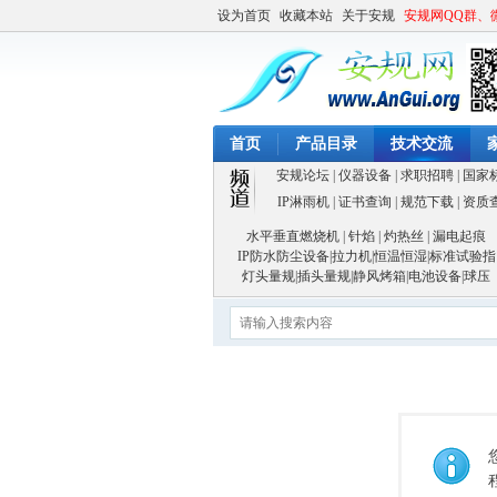
设为首页
收藏本站
关于安规
安规网QQ群、
首页
产品目录
技术交流
安规论坛
|
仪器设备
|
求职招聘
|
国家
IP淋雨机
|
证书查询
|
规范下载
|
资质
水平垂直燃烧机
|
针焰
|
灼热丝
|
漏电起痕
IP防水防尘设备
|
拉力机
|
恒温恒湿
|
标准试验指
灯头量规
|
插头量规
|
静风烤箱
|
电池设备
|
球压