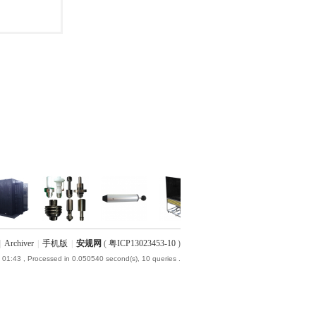
|
Archiver
|
手机版
|
安规网
(
粤ICP13023453-10
)
 01:43
, Processed in 0.050540 second(s), 10 queries .