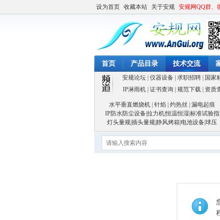
设为首页
收藏本站
关于安规
安规网QQ群、
首页
产品目录
技术交流
安规论坛
|
仪器设备
|
求职招聘
|
国家
IP淋雨机
|
证书查询
|
规范下载
|
资质
水平垂直燃烧机
|
针焰
|
灼热丝
|
漏电起痕
IP防水防尘设备
|
拉力机
|
恒温恒湿
|
标准试验指
灯头量规
|
插头量规
|
静风烤箱
|
电池设备
|
球压