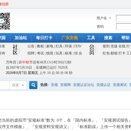
微信群
用户名
密码
家园
加油站
每日打卡
广东安规
工具
搜索
帮助
标准
公告
|
教程
|
家电
|
灯具
|
环保
|
ITAV
签到
充值
在线
打
查询
招聘
|
考试
|
线缆
|
玩具
|
标准
|
综 合
红包
邮箱
打卡
工
万年历
| 距
中秋节
还有
48天13小时59分53秒
自2007年5月10日，安规网已运行
7029天
2026年8月7日 星期五
上午 10 点 00 分 06 秒
热搜:
安规
安规网
安规认证论坛
安规认证
安规测试
搜索
搜
索
您当前的虚拟币“安规标准”数为: 0个，在『国内标准』、『安规测试报告』
程序文件模板』、『安规资料安规讲义』、『标准勘误』上传一个相关资