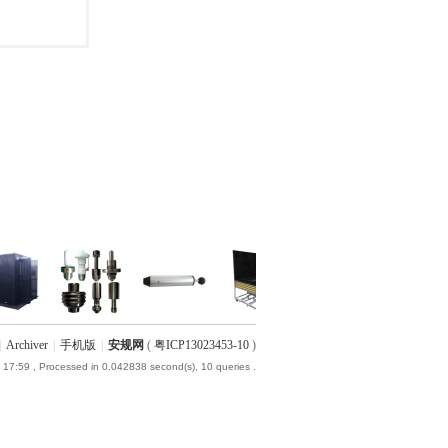
|
Archiver
|
手机版
|
安规网
(
粤ICP13023453-10
)
 17:59
, Processed in 0.042838 second(s), 10 queries .