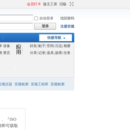
会员打卡
版主工资
旧版
自动登录
找回密码
登录
注册安规
快捷导航
卡
设备
好友
|
帖子
|
空间
|
日志
|
相册
资
禁言
分享
|
记录
|
道具
|
勋章
|
任务
安规仪器
安规检测
安规工程师
安规检测
、『ISO
料即可获取