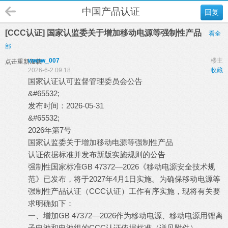
中国产品认证
回复
[CCC认证] 国家认监委关于增加移动电源等强制性产品
看全
部
wwnw_007
楼主
点击重新加载
2026-6-2 09:18
收藏
国家认证认可监督管理委员会公告
&#65532;
, q- J( U/ T9 i3 p" _/ l
发布时间：2026-05-31
( e3 l! V/ }6 P& F+ I* T& D
&#65532;
2 V. j' l: O3 |$ }1 g5 ~9 E
2026年第7号
国家认监委关于增加移动电源等强制性产品
认证依据标准并发布新版实施规则的公告
2 c) c! s1 f! S! L" i! f! ]
强制性国家标准GB 47372—2026《移动电源安全技术规
范》已发布，将于2027年4月1日实施。为确保移动电源等
强制性产品认证（CCC认证）工作有序实施，现将有关要
求明确如下：
9 S5 w$ G W y& q) H& Z
一、增加GB 47372—2026作为移动电源、移动电源用锂离
子电池和电池组的CCC认证依据标准（详见附件）。