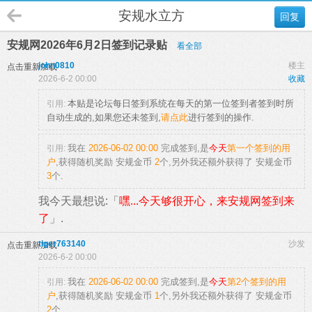
安规水立方
回复
安规网2026年6月2日签到记录贴
看全部
john0810
楼主
点击重新加载
2026-6-2 00:00
收藏
本贴是论坛每日签到系统在每天的第一位签到者签到时所
引用:
自动生成的,如果您还未签到,
请点此
进行签到的操作.
我在
2026-06-02 00:00
完成签到,是
今天
第一个签到的用
引用:
户
,获得随机奖励
安规金币
2
个
,另外我还额外获得了
安规金币
3
个.
我今天最想说:「
嘿...今天够很开心，来安规网签到来
了
」.
tiger763140
沙发
点击重新加载
2026-6-2 00:00
我在
2026-06-02 00:00
完成签到,是
今天
第2个签到的用
引用:
户
,获得随机奖励
安规金币
1
个
,另外我还额外获得了
安规金币
2
个