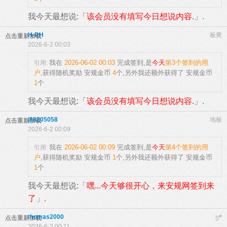
我今天最想说:「
该会员没有填写今日想说内容.
」.
H-RH
板凳
点击重新加载
2026-6-2 00:03
我在
2026-06-02 00:03
完成签到,是
今天
第3个签到的用
引用:
户
,获得随机奖励
安规金币
4
个
,另外我还额外获得了
安规金币
1
个
我今天最想说:「
该会员没有填写今日想说内容.
」.
j88205058
地板
点击重新加载
2026-6-2 00:09
我在
2026-06-02 00:09
完成签到,是
今天
第4个签到的用
引用:
户
,获得随机奖励
安规金币
1
个
,另外我还额外获得了
安规金币
1
个
我今天最想说:「
嘿...今天够很开心，来安规网签到来
了
」.
thomas2000
#
点击重新加载
5
2026-6-2 00:11